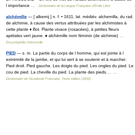
l importance …
Dictionnaire de la Langue Française d'Émile Littré
alchémille
— [ alkemij ] n. f. • 1611; lat. médiév. alchemilla, du rad.
de alchimie, à cause des vertus attribuées par les alchimistes à
cette plante ♦ Bot. Plante vivace (rosacées), à petites fleurs
apétales vert jaune. ● alchémille nom féminin (de alchimie) …
Encyclopédie Universelle
PIED
— s. m. La partie du corps de l homme, qui est jointe à l
extrémité de la jambe, et qui lui sert à se soutenir et à marcher.
Pied droit. Pied gauche. Les doigts du pied. Les ongles du pied. Le
cou de pied. La cheville du pied. La plante des pieds.… …
Dictionnaire de l'Academie Francaise, 7eme edition (1835)