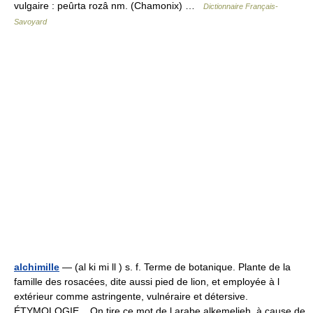
vulgaire : peûrta rozâ nm. (Chamonix) …
Dictionnaire Français-
Savoyard
alchimille
— (al ki mi ll ) s. f. Terme de botanique. Plante de la
famille des rosacées, dite aussi pied de lion, et employée à l
extérieur comme astringente, vulnéraire et détersive.
ÉTYMOLOGIE On tire ce mot de l arabe alkemelieh, à cause de