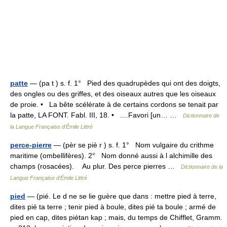
patte
— (pa t ) s. f. 1° Pied des quadrupèdes qui ont des doigts,
des ongles ou des griffes, et des oiseaux autres que les oiseaux
de proie. • La bête scélérate à de certains cordons se tenait par
la patte, LA FONT. Fabl. III, 18. • ....Favori [un… …
Dictionnaire de
la Langue Française d'Émile Littré
perce-pierre
— (pèr se piè r ) s. f. 1° Nom vulgaire du crithme
maritime (ombellifères). 2° Nom donné aussi à l alchimille des
champs (rosacées). Au plur. Des perce pierres …
Dictionnaire de la
Langue Française d'Émile Littré
pied
— (pié. Le d ne se lie guère que dans : mettre pied à terre,
dites pié ta terre ; tenir pied à boule, dites pié ta boule ; armé de
pied en cap, dites piétan kap ; mais, du temps de Chifflet, Gramm.