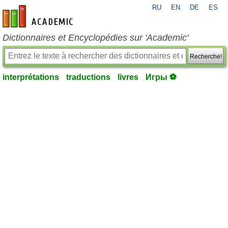
RU
EN
DE
ES
fr-academic.com
Dictionnaires et Encyclopédies sur 'Academic'
Recherche!
interprétations
traductions
livres
Игры ⚽