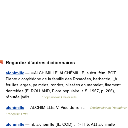
Regardez d'autres dictionnaires:
alchimille
— ⇒ALCHIMILLE, ALCHÉMILLE, subst. fém. BOT.
Plante dicotylédone de la famille des Rosacées, herbacée, ,,à
feuilles larges, palmées, rondes, plissées en mantelet, finement
dentelées (E. ROLLAND, Flore populaire, t. 5, 1967, p. 266),
réputée jadis… …
Encyclopédie Universelle
alchimille
— ALCHIMILLE. V. Pied de lion …
Dictionnaire de l'Académie
Française 1798
alchimille
— nf. alchemille (fl., COD) : => Thé. A1) alchimille