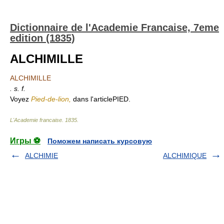
Dictionnaire de l'Academie Francaise, 7eme
edition (1835)
ALCHIMILLE
ALCHIMILLE
. s. f.
Voyez
Pied-de-lion,
dans l'articlePIED.
L'Academie francaise
.
1835
.
Игры ⚽
Поможем написать курсовую
ALCHIMIE
ALCHIMIQUE