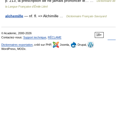
p. 213, la prescription de ne jamais prononcer le… …
Dictionnaire de
la Langue Française d'Émile Littré
alchemille
— nf. fl. => Alchimille …
Dictionnaire Français-Savoyard
© Academic, 2000-2026
18+
Contactez-nous:
Support technique
,
RÉCLAME
Dictionnaires exportation
, créé sur PHP,
Joomla,
Drupal,
WordPress, MODx.